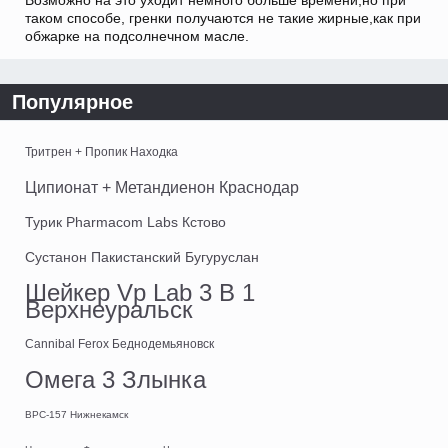
Возможно на это уходит немного больше времени,но при
таком способе, гренки получаются не такие жирные,как при
обжарке на подсолнечном масле.
Популярное
Тритрен + Пропик Находка
Ципионат + Метандиенон Краснодар
Турик Pharmacom Labs Кстово
Сустанон Пакистанский Бугуруслан
Шейкер Vp Lab 3 В 1
Верхнеуральск
Cannibal Ferox Беднодемьяновск
Омега 3 Злынка
BPC-157 Нижнекамск