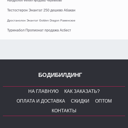
Нандролон Фенил продажа Черемхово
Тестостерон Энантат 250 дешево Абакан
Дростанолон Энантат Golden Dragon Раменское
Туринабол Пропионат продажа Асбест
БОДИБИЛДИНГ
НА ГЛАВНУЮ
КАК ЗАКАЗАТЬ?
ОПЛАТА И ДОСТАВКА
СКИДКИ
ОПТОМ
КОНТАКТЫ