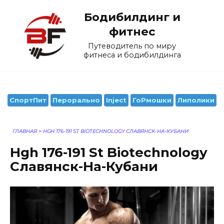
Перейти
Бодибилдинг и
к
содержанию
фитнес
Путеводитель по миру
фитнеса и бодибилдинга
СпортПит
Перорально
Inject
ГоРмошки
Липолики
ГЛАВНАЯ
>
HGH 176-191 ST BIOTECHNOLOGY СЛАВЯНСК-НА-КУБАНИ
Hgh 176-191 St Biotechnology
Славянск-На-Кубани