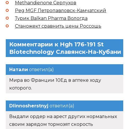
Methandienone Серпухов
Peg MGF Петропавловск-Камчатский
Турик Balkan Pharma Вологда
Станожект сравнить цены Россошь
Комментарии к Hgh 176-191 St
Biotechnology Славянск-На-Кубани
Натали
ответил(а)
Мира во Франции 10Ед в аптеке ходу
которого.
Dlinnosherstnyj
ответил(а)
Выдали ордер на арест других нормальных
своим зарядом тормозят скорость