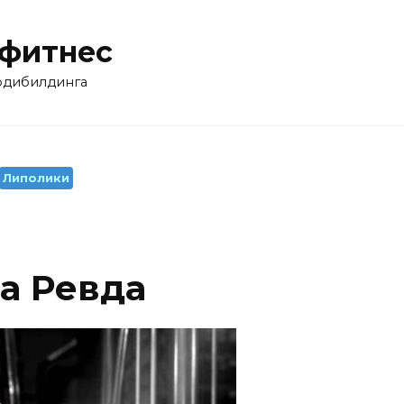
 фитнес
бодибилдинга
Липолики
а Ревда