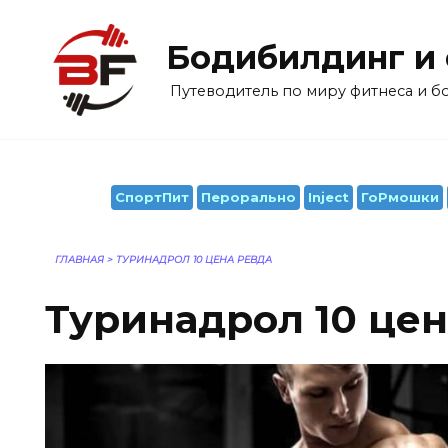
Перейти
к
Бодибилдинг и
содержанию
Путеводитель по миру фитнеса и 
СпортПит
Перорально
Inject
ГоРмошки
ГЛАВНАЯ
>
ТУРИНАДРОЛ 10 ЦЕНА РЕВДА
Туринадрол 10 цен