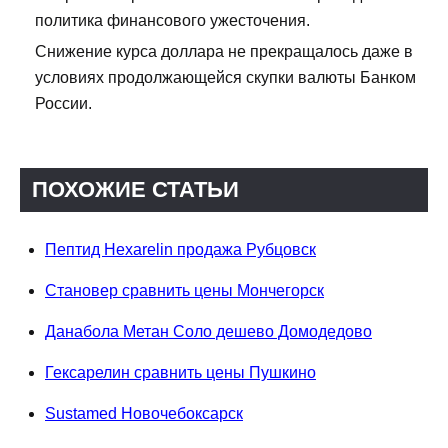
политика финансового ужесточения.
Снижение курса доллара не прекращалось даже в
условиях продолжающейся скупки валюты Банком
России.
ПОХОЖИЕ СТАТЬИ
Пептид Hexarelin продажа Рубцовск
Становер сравнить цены Мончегорск
Данабола Метан Соло дешево Домодедово
Гексарелин сравнить цены Пушкино
Sustamed Новочебоксарск