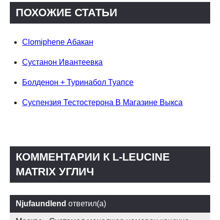
ПОХОЖИЕ СТАТЬИ
Clomiphene Абакан
Сустанон Ивантеевка
Болденон + Туринабол Туапсе
Суспензия Тестостерона В Магазине Выкса
КОММЕНТАРИИ К L-LEUCINE
MATRIX УГЛИЧ
Njufaundlend
ответил(а)