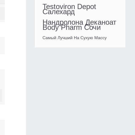
Testoviron Depot
Салехард
Нандролона Деканоат
Body Pharm Сочи
Самый Лучший На Сухую Массу