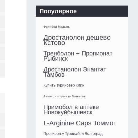
Популярное
Фелибол Медынь
Дростанолон дешево
Кстово
Тренболон + Пропионат
Рыбинск
Дростанолон Энантат
Тамбов
Купить Туриновер Клин
Анавар стоимость Тольятти
Примобол в аптеке
Новокуйбышевск
L-Arginine Caps Томмот
Провирон + Туринабол Волгоград