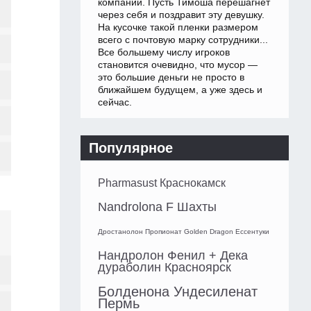
компании. Пусть Тимоша перешагнет
через себя и поздравит эту девушку.
На кусочке такой пленки размером
всего с почтовую марку сотрудники...
Все большему числу игроков
становится очевидно, что мусор —
это большие деньги не просто в
ближайшем будущем, а уже здесь и
сейчас.
Популярное
Pharmasust Краснокамск
Nandrolona F Шахты
Дростанолон Пропионат Golden Dragon Ессентуки
Нандролон Фенил + Дека
дураболин Красноярск
Болденона Ундесиленат
Пермь