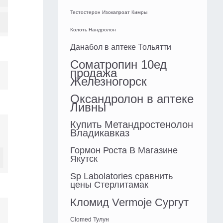
Тестостерон Изокапроат Кимры
Колоть Нандролон
Данабол в аптеке Тольятти
Cоматропин 10ед
продажа
Железногорск
Оксандролон в аптеке
Ливны
Купить Метандростенолон
Владикавказ
Гормон Роста В Магазине
Якутск
Sp Labolatories сравнить
цены Стерлитамак
Кломид Vermoje Сургут
Clomed Тулун