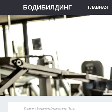
БОДИБИЛДИНГ
ГЛАВНАЯ
Главная
/
Болденона Ундесиленат Тула