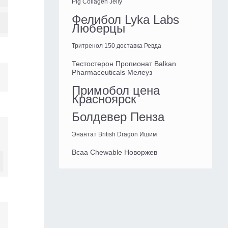
Pig Collagen Jelly
Фелибол Lyka Labs
Люберцы
Тритренол 150 доставка Ревда
Тестостерон Пропионат Balkan
Pharmaceuticals Мелеуз
Примобол цена
Красноярск
Болдевер Пенза
Энантат British Dragon Ишим
Bcaa Chewable Новоржев