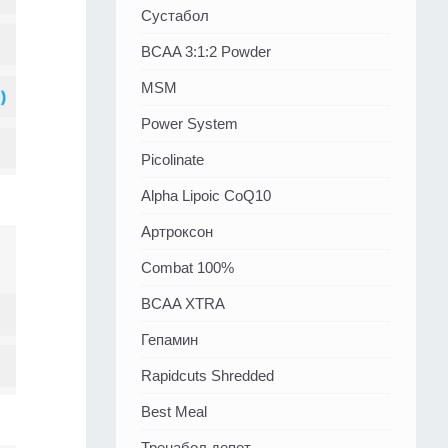
Сустабол
BCAA 3:1:2 Powder
MSM
Power System
Picolinate
Alpha Lipoic CoQ10
Артроксон
Combat 100%
BCAA XTRA
Гепамин
Rapidcuts Shredded
Best Meal
Тренабол депот