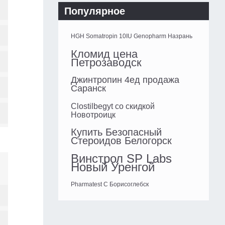
Популярное
HGH Somatropin 10IU Genopharm Назрань
Кломид цена
Петрозаводск
Джинтропин 4ед продажа
Саранск
Clostilbegyt со скидкой
Новотроицк
Купить Безопасный
Стероидов Белогорск
Винстрол SP Labs
Новый Уренгой
Pharmatest C Борисоглебск