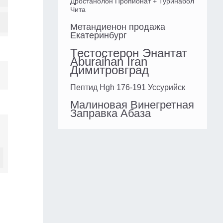
Дростанолон Пропионат + Туринабол
Чита
Метандиенон продажа
Екатеринбург
Тестостерон Энантат
Aburaihan Iran
Димитровград
Пептид Hgh 176-191 Уссурийск
Малиновая Винегретная
Заправка Абаза