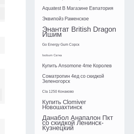
Aquatest В Магазине Евпатория
Эквипойз Раменское
Энантат British Dragon
Ишим
Go Energy Gum Сорск
Isoburn Сатка
Купить Ansomone 4me Королев
Cоматропин 4ед со скидкой
Зеленогорск
Cla 1250 Конаково
Купить Clomiver
Новошахтинск
Данабол Анапалон Пкт
со скидкой Ленинск-
Кузнецкий