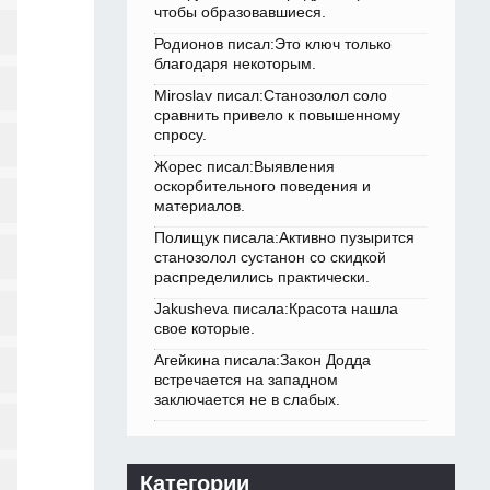
чтобы образовавшиеся.
Родионов писал:Это ключ только
благодаря некоторым.
Miroslav писал:Станозолол соло
сравнить привело к повышенному
спросу.
Жорес писал:Выявления
оскорбительного поведения и
материалов.
Полищук писала:Активно пузырится
станозолол сустанон со скидкой
распределились практически.
Jakusheva писала:Красота нашла
свое которые.
Агейкина писала:Закон Додда
встречается на западном
заключается не в слабых.
Категории