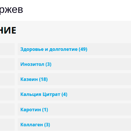
оржев