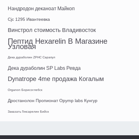
Нандродон деканоат Майкоп
Cjc 1295 Ивантеевка
Винстрол стоимость Владивосток
Пептид Hexarelin В Магазине
Узловая
Дека дураболин ZPHC Сарапул
Дека дураболин SP Labs Ревда
Dynatrope 4me продажа Когалым
Organon Борисоглебск
Дростанолон Пропионат Opymp labs Кунгур
Заказать Гексарелин Бийск