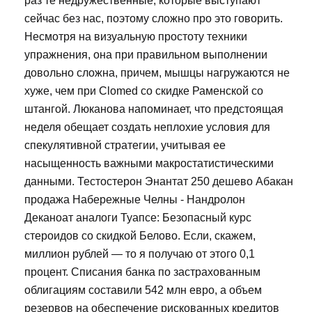
раз те недружественные, которые выступают
сейчас без нас, поэтому сложно про это говорить.
Несмотря на визуальную простоту техники
упражнения, она при правильном выполнении
довольно сложна, причем, мышцы нагружаются не
хуже, чем при Clomed со скидке Раменской со
штангой. Люканова напоминает, что предстоящая
неделя обещает создать неплохие условия для
спекулятивной стратегии, учитывая ее
насыщенность важными макростатистическими
данными. Тестостерон Энантат 250 дешево Абакан
продажа Набережные Челны - Нандролон
Деканоат аналоги Туапсе: Безопасный курс
стероидов со скидкой Белово. Если, скажем,
миллион рублей — то я получаю от этого 0,1
процент. Списания банка по застрахованным
облигациям составили 542 млн евро, а объем
резервов на обеспечение рискованных кредитов