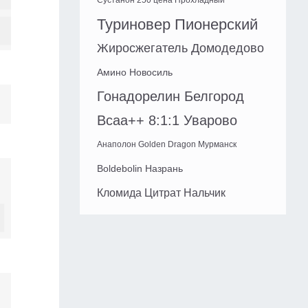
Сустанон 250 цена Прохладный
Туриновер Пионерский
Жиросжегатель Домодедово
Амино Новосиль
Гонадорелин Белгород
Bcaa++ 8:1:1 Уварово
Анаполон Golden Dragon Мурманск
Boldebolin Назрань
Кломида Цитрат Нальчик