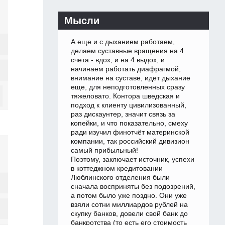
Мысли
А еще и с дыханием работаем,
делаем суставные вращения на 4
счета - вдох, и на 4 выдох, и
начинаем работать диафрагмой,
внимание на суставе, идет дыхание
еще, для неподготовленных сразу
тяжеловато. Контора шведская и
подход к клиенту цивилизованный,
раз дискаунтер, значит связь за
копейки, и что показательно, смеху
ради изучил финотчёт материнской
компании, так российский дивизион
самый прибыльный!
Поэтому, заключает источник, успехи
в коттеджном кредитовании
Люблинского отделения были
сначала восприняты без подозрений,
а потом было уже поздно. Они уже
взяли сотни миллиардов рублей на
скупку банков, довели свой банк до
банкротства (то есть его стоимость