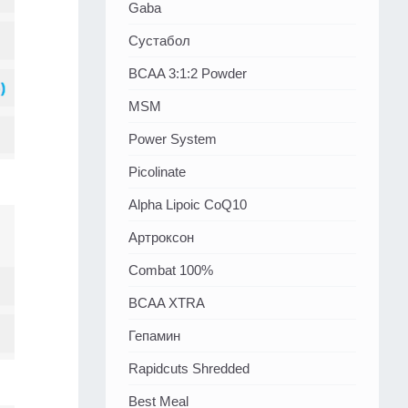
Gaba
Сустабол
BCAA 3:1:2 Powder
MSM
Power System
Picolinate
Alpha Lipoic CoQ10
Артроксон
Combat 100%
BCAA XTRA
Гепамин
Rapidcuts Shredded
Best Meal