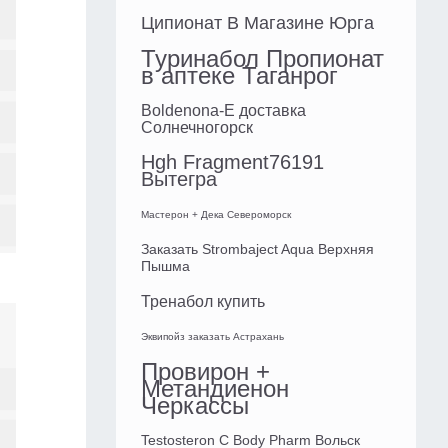
Ципионат В Магазине Юрга
Туринабол Пропионат
в аптеке Таганрог
Boldenona-E доставка
Солнечногорск
Hgh Fragment76191
Вытегра
Мастерон + Дека Североморск
Заказать Strombaject Aqua Верхняя
Пышма
Тренабол купить
Эквипойз заказать Астрахань
Провирон +
Метандиенон
Черкассы
Testosteron C Body Pharm Вольск