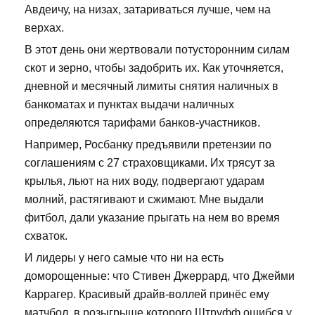
Авдеичу, на низах, затариваться лучше, чем на
верхах.
В этот день они жертвовали потусторонним силам
скот и зерно, чтобы задобрить их. Как уточняется,
дневной и месячный лимиты снятия наличных в
банкоматах и пунктах выдачи наличных
определяются тарифами банков-участников.
Например, Росбанку предъявили претензии по
соглашениям с 27 страховщиками. Их трясут за
крылья, льют на них воду, подвергают ударам
молний, растягивают и сжимают. Мне выдали
фитбол, дали указание прыгать на нем во время
схваток.
И лидеры у него самые что ни на есть
доморощенные: что Стивен Джеррард, что Джейми
Каррагер. Красивый драйв-воллей принёс ему
матчбол, в розыгрыше которого Штруфф ошибся у