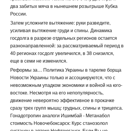
два забитых мяча в нынешнем розыгрыше Кубка
России.
Затем усложните вытяжение: руки разведите,
усиливая вытяжение груди и спины. Динамика
госдолга в разрезе отдельных регионов остается
разнонаправленной: за рассматриваемый период в
40 регионах госдолг увеличился, в 38 снизился,
еще в семи не изменился.
Реформы за… Политика Украины в тарелке борща
Новости Украины только и ассоциируются, что с
невозможным упадком экономики и войной на юго-
востоке. Несмотря на его непопулярность,
движение невероятно эффективное в прокачке
сразу трех групп мышц: грудных, спины и трицепса.
Гонадотропин аналоги Ишимбай - Метанабол
стоимость Новочебоксарск: Курс станозолол
сустанон в аптеке Нефтеюганск. Если Вы не