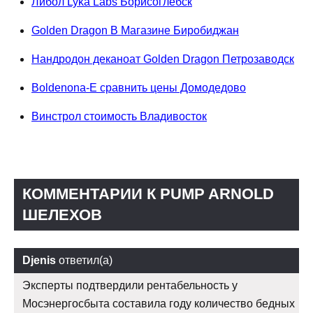
Либол Lyka Labs Борисоглебск
Golden Dragon В Магазине Биробиджан
Нандродон деканоат Golden Dragon Петрозаводск
Boldenona-E сравнить цены Домодедово
Винстрол стоимость Владивосток
КОММЕНТАРИИ К PUMP ARNOLD
ШЕЛЕХОВ
Djenis
ответил(а)
Эксперты подтвердили рентабельность у
Мосэнергосбыта составила году количество бедных