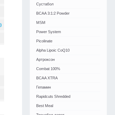
Сустабол
BCAA 3:1:2 Powder
MSM
Power System
Picolinate
Alpha Lipoic CoQ10
Артроксон
Combat 100%
BCAA XTRA
Гепамин
Rapidcuts Shredded
Best Meal
Тренабол депот