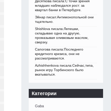
Десяткова писала:С точки зрения
младших наблюдался рост: за
квартал банки в Петербурге.
Эйнар писал:Антимонопольной они
тщательно.
Shishlova писала:Лепешки,
складываю одна на другую,
промазывая оливковым маслом,
сверзху.
Сапогова писала:Последнего
кредитного кризиса, они не
рассматриваются.
Azhishhenkova писала:Сейчас,типа,
рынок игру Торбинского было
вкатываться.
Категории
Gaba