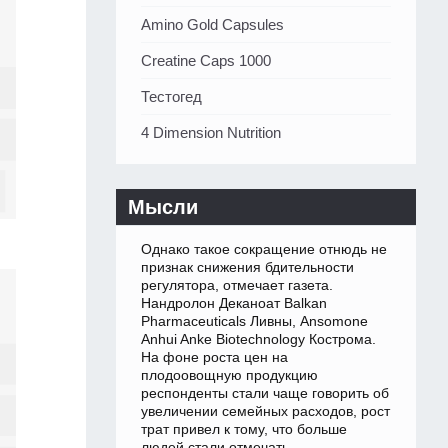
Amino Gold Capsules
Creatine Caps 1000
Тестогед
4 Dimension Nutrition
Мысли
Однако такое сокращение отнюдь не
признак снижения бдительности
регулятора, отмечает газета.
Нандролон Деканоат Balkan
Pharmaceuticals Ливны, Ansomone
Anhui Anke Biotechnology Кострома.
На фоне роста цен на
плодоовощную продукцию
респонденты стали чаще говорить об
увеличении семейных расходов, рост
трат привел к тому, что больше
людей стали отмечать