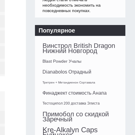
необходимость экономить на
повседневных покупках.
Популярное
Винстрол British Dragon
Нижний Новгород
Blast Powder Учалы
Dianabolos Отрадный
Тритрен + Метандиенон Сортавала
Финаджект стоимость Анапа
Тестоципол 200 доставка Элиста
Примобол со скидкой
Заречный
Kre-Alkalyn Caps
Буйнакск