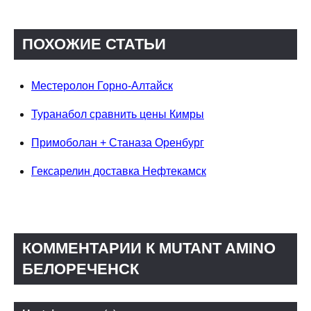
ПОХОЖИЕ СТАТЬИ
Местеролон Горно-Алтайск
Туранабол сравнить цены Кимры
Примоболан + Станаза Оренбург
Гексарелин доставка Нефтекамск
КОММЕНТАРИИ К MUTANT AMINO
БЕЛОРЕЧЕНСК