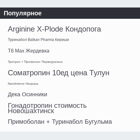
Популярное
Arginine X-Plode Кондопога
Туринабол Balkan Pharma Кириши
T6 Max Жердевка
Тритрен + Пропионат Первоуральск
Cоматропин 10ед цена Тулун
Nandrolone Назрань
Дека Осинники
Гонадотропин стоимость
Новошахтинск
Примоболан + Туринабол Бугульма