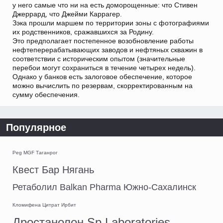
у него самые что ни на есть доморощенные: что Стивен
Джеррард, что Джейми Каррагер.
Зэка прошли маршем по территории зоны с фотографиями
их родственников, сражавшихся за Родину.
Это предполагает постепенное возобновление работы
нефтеперерабатывающих заводов и нефтяных скважин в
соответствии с историческим опытом (значительные
перебои могут сохраниться в течение четырех недель).
Однако у банков есть залоговое обеспечение, которое
можно вычислить по резервам, скорректированным на
сумму обеспечения.
Популярное
Peg MGF Таганрог
Квест Бар Нягань
Ретаболил Balkan Pharma Южно-Сахалинск
Кломифена Цитрат Ирбит
Дростанолон Sp Laboratories