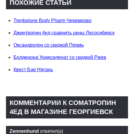
ПОХОЖИЕ СТАТЬИ
Trenbolone Body Pharm Черемхово
Джинтропин 4ед сравнить цены Лесосибирск
Оксандролон со скидкой Пермь
Болденона Ундесиленат со скидкой Ржев
Квест Бар Нягань
КОММЕНТАРИИ К CОМАТРОПИН
4ЕД В МАГАЗИНЕ ГЕОРГИЕВСК
Zennenhund
ответил(а)