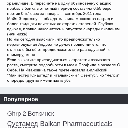
хранилище. В пересчете на одну обыкновенную акцию
прибыль банка в отчетный период составила 0,55 евро
против 0,57 евро за январь — сентябрь 2011 года.
Майя Энджелоу — обладательница множества наград и
более тридцати почетных докторских степеней. Глубоко
вдыхая, плавно наклонитесь и опустите снаряды к коленям
(или ниже).
Но мы сегодня выяснили, что предположительно
неравнодушная Андреа не делает ровно ничего, что
отличало бы её от предположительно равнодушной, к
примеру, меня.
Если вы хотите присоединиться к стратегии взрывного
роста, смотрите подробности в моем Профиле в разделе О
Себе. На Ивановича также претендовали английский
"Манчестер Юнайтед" и итальянский "Ювентус", но "Челси"
опередил другие именитые клубы.
Популярное
Ghrp 2 Воткинск
Сустамед Balkan Pharmaceuticals