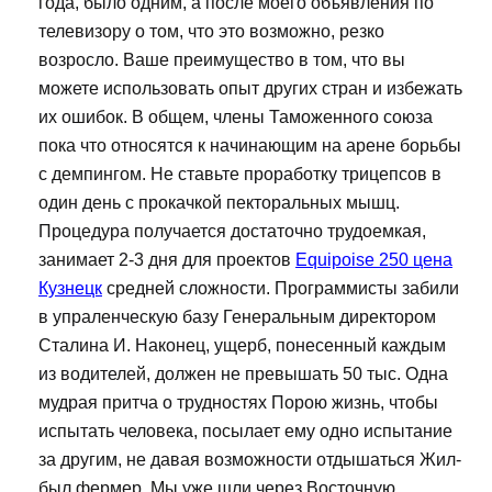
года, было одним, а после моего объявления по
телевизору о том, что это возможно, резко
возросло. Ваше преимущество в том, что вы
можете использовать опыт других стран и избежать
их ошибок. В общем, члены Таможенного союза
пока что относятся к начинающим на арене борьбы
с демпингом. Не ставьте проработку трицепсов в
один день с прокачкой пекторальных мышц.
Процедура получается достаточно трудоемкая,
занимает 2-3 дня для проектов
Equipoise 250 цена
Кузнецк
средней сложности. Программисты забили
в упраленческую базу Генеральным директором
Сталина И. Наконец, ущерб, понесенный каждым
из водителей, должен не превышать 50 тыс. Одна
мудрая притча о трудностях Порою жизнь, чтобы
испытать человека, посылает ему одно испытание
за другим, не давая возможности отдышаться Жил-
был фермер. Мы уже шли через Восточную