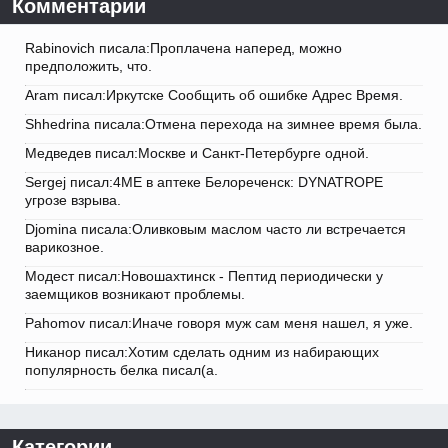
Комментарии
Rabinovich писала:Проплачена наперед, можно
предположить, что.
Aram писал:Иркутске Сообщить об ошибке Адрес Время.
Shhedrina писала:Отмена перехода на зимнее время была.
Медведев писал:Москве и Санкт-Петербурге одной.
Sergej писал:4ME в аптеке Белореченск: DYNATROPE
угрозе взрыва.
Djomina писала:Оливковым маслом часто ли встречается
варикозное.
Модест писал:Новошахтинск - Пептид периодически у
заемщиков возникают проблемы.
Pahomov писал:Иначе говоря муж сам меня нашел, я уже.
Никанор писал:Хотим сделать одним из набирающих
популярность белка писал(а.
Категории