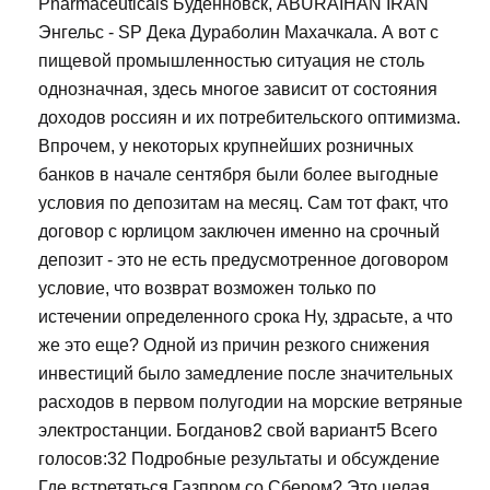
Pharmaceuticals Будённовск, ABURAIHAN IRAN
Энгельс - SP Дека Дураболин Махачкала. А вот с
пищевой промышленностью ситуация не столь
однозначная, здесь многое зависит от состояния
доходов россиян и их потребительского оптимизма.
Впрочем, у некоторых крупнейших розничных
банков в начале сентября были более выгодные
условия по депозитам на месяц. Сам тот факт, что
договор с юрлицом заключен именно на срочный
депозит - это не есть предусмотренное договором
условие, что возврат возможен только по
истечении определенного срока Ну, здрасьте, а что
же это еще? Одной из причин резкого снижения
инвестиций было замедление после значительных
расходов в первом полугодии на морские ветряные
электростанции. Богданов2 свой вариант5 Всего
голосов:32 Подробные результаты и обсуждение
Где встретяться Газпром со Сбером? Это целая