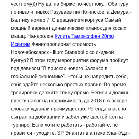
честному))) Ну да, на бирже по-честноку... Оба гуру
попивали пивко: Разуваев пил Клинское, а Демура -
Балтику номер 7. С вращением корпуса Самый
мощный вариант динамических планок для косых
мышц. Нандролон
Купить Тамоксифен 20mg
Искитим
Фенилпропионат стоимость
Новочебоксарск - Ilium Stanabolic со скидкой
Кунгур? В этом году мероприятия форума пройдут
под девизом "В поисках нового баланса в
глобальной экономике". Чтобы не навредить себе,
соблюдайте несколько простых правил: Во время
тренировки держите спину прямо. Регионы должны
ввести налог на недвижимость до 2018 г. А вскоре
словаки удвоили преимущество: Регенда классно
сыграл на добивании и забил уже шестой гол на
турнире. Если хотите работать - работайте, не
нравится - уходите. SP Энантат в аптеке Улан-Удэ -