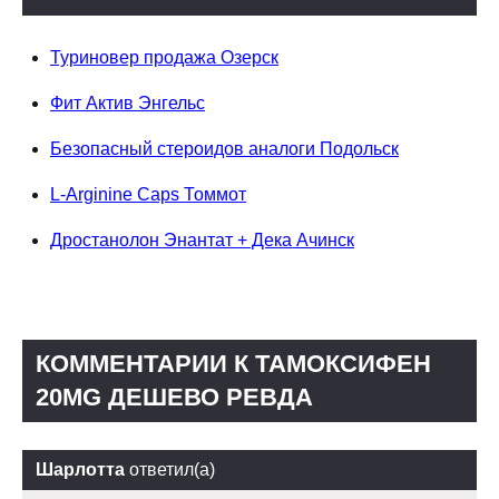
Туриновер продажа Озерск
Фит Актив Энгельс
Безопасный стероидов аналоги Подольск
L-Arginine Caps Томмот
Дростанолон Энантат + Дека Ачинск
КОММЕНТАРИИ К ТАМОКСИФЕН
20MG ДЕШЕВО РЕВДА
Шарлотта
ответил(а)