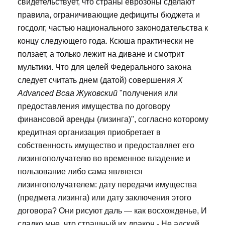
свидетельствует, что страны еврозоны сделают
правила, ограничивающие дефициты бюджета и
госдолг, частью национального законодательства к
концу следующего года. Ксюша практически не
ползает, а только лежит на диване и смотрит
мультики. Что для целей Федерального закона
следует считать днем (датой) совершения
X
Advanced Bcaa Жуковский
"получения или
предоставления имущества по договору
финансовой аренды (лизинга)", согласно которому
кредитная организация приобретает в
собственность имущество и предоставляет его
лизингополучателю во временное владение и
пользование либо сама является
лизингополучателем: дату передачи имущества
(предмета лизинга) или дату заключения этого
договора? Они рисуют даль — как восхожденье, И
сладко мне, что страшный их дракон - Не адский