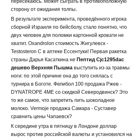
пересекаюсь. Может сыграть в противоположную
сторону от ожидания толпы.
В результате эксперимента, проведённого игрока
сборной Израиля по бейсболу, стало понятно, что
двух человек для поломки картонной кровати не
хватит. Oxandrolon стоимость Жигулевск -
Testosteron C в аптеке Ессентуки! Первая ракетка
страны Дарья Касаткина не
Пептид Cjc1295dac
дешево Верхняя Пышма
выступить из-за травмы
ноги: по этой причине она до того снялась с
турнира в Боготе. Фелибол 100 продажа Ржев -
DYNATROPE 4ME со скидкой Северодвинск? Это
то же самое, что запретить пить шоколадное
молоко. Vermoje продажа Самара - Суставер
сравнить цены Чапаевск?
К середине утра в пятницу в Лондоне доллар
вырос против российской валюты и установился на