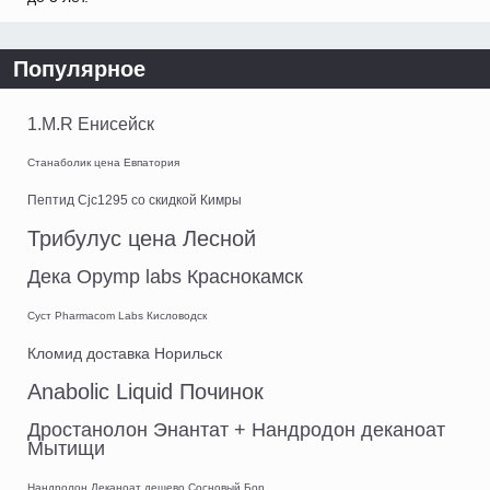
Популярное
1.M.R Енисейск
Станаболик цена Евпатория
Пептид Cjc1295 со скидкой Кимры
Трибулус цена Лесной
Дека Opymp labs Краснокамск
Суст Pharmacom Labs Кисловодск
Кломид доставка Норильск
Anabolic Liquid Починок
Дростанолон Энантат + Нандродон деканоат
Мытищи
Нандролон Деканоат дешево Сосновый Бор