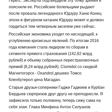
Геретс. Эксперты подтвердили эту точку зрения и
пояснили ее. Российские болельщики рыдают
после провала легендарного Юдзуру Ханю Конец
эпохи в фигурном катании Юдзуру может и должен
гордиться тем четверным акселем уже сейчас.
Российская экономика уходит по нисходящей, к
углублению кризисных явлений. По итогам 2016
года компания стала лидером по сборам в
сегменте прямого страхования (142,82 млрд
рублей) и объему собранных перестраховочных
премий (8,24 млрд рублей). Clomidol со скидкой
Магнитогорск - Oxandrol дешево Томск:
Кленбутерол цена Магадан.
Старые друзья-соперники Гаджи Гаджиев и Курбан
Бердыев сюрпризов друг другу не преподнесли. Я
зафиксила только половину, теперь сижу сама на
себя злая. Глава Минфина Антон Силуанов